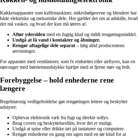
Køkkenapparater som kaffemaskiner, mikrobølgeovne og blendere har
både elektriske og mekaniske dele. Her gælder det om at adskille, hvad
der må vaskes, og hvad der kun må tørres af.
Aftør ydersiden
med en fugtig klud og mildt rengøringsmiddel.
Undgå at få vand i kontakter og åbninger.
Rengør aftagelige dele separat
– følg altid producentens
anvisninger.
For apparater med ventilatorer, som fx emhætter eller airfryers, kan en
støvsuger med børstemundstykke hjælpe med at fjerne støv og fedt.
Forebyggelse – hold enhederne rene
længere
Regelmæssig vedligeholdelse gør rengøringen lettere og beskytter
udstyret:
Opbevar elektronik væk fra fugt og direkte sollys.
Brug covers og beskyttelsesfilm, hvor det er muligt.
Undgå at spise eller drikke tæt på tastaturer og computere.
Rengør enhederne en gang om ugen med en tør klud for at