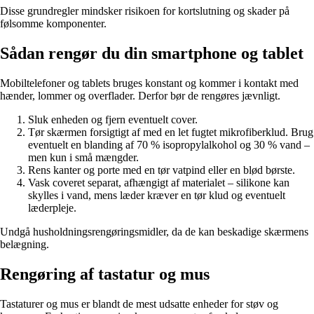
Disse grundregler mindsker risikoen for kortslutning og skader på
følsomme komponenter.
Sådan rengør du din smartphone og tablet
Mobiltelefoner og tablets bruges konstant og kommer i kontakt med
hænder, lommer og overflader. Derfor bør de rengøres jævnligt.
Sluk enheden og fjern eventuelt cover.
Tør skærmen forsigtigt af med en let fugtet mikrofiberklud. Brug
eventuelt en blanding af 70 % isopropylalkohol og 30 % vand –
men kun i små mængder.
Rens kanter og porte med en tør vatpind eller en blød børste.
Vask coveret separat, afhængigt af materialet – silikone kan
skylles i vand, mens læder kræver en tør klud og eventuelt
læderpleje.
Undgå husholdningsrengøringsmidler, da de kan beskadige skærmens
belægning.
Rengøring af tastatur og mus
Tastaturer og mus er blandt de mest udsatte enheder for støv og