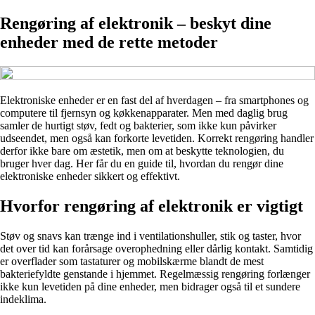
Rengøring af elektronik – beskyt dine
enheder med de rette metoder
Elektroniske enheder er en fast del af hverdagen – fra smartphones og
computere til fjernsyn og køkkenapparater. Men med daglig brug
samler de hurtigt støv, fedt og bakterier, som ikke kun påvirker
udseendet, men også kan forkorte levetiden. Korrekt rengøring handler
derfor ikke bare om æstetik, men om at beskytte teknologien, du
bruger hver dag. Her får du en guide til, hvordan du rengør dine
elektroniske enheder sikkert og effektivt.
Hvorfor rengøring af elektronik er vigtigt
Støv og snavs kan trænge ind i ventilationshuller, stik og taster, hvor
det over tid kan forårsage overophedning eller dårlig kontakt. Samtidig
er overflader som tastaturer og mobilskærme blandt de mest
bakteriefyldte genstande i hjemmet. Regelmæssig rengøring forlænger
ikke kun levetiden på dine enheder, men bidrager også til et sundere
indeklima.