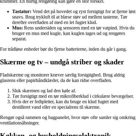
krummer. En hurtig rengøring kan gøre en stor forskel.
Tastatur:
Vend det på hovedet og ryst forsigtigt for at fjerne løst
snavs. Brug trykluft til at blæse støv ud mellem tasterne. Tør
derefter overfladen af med en let fugtet klud.
Mus:
Rens undersiden og sensoren med en tør vatpind. Hvis du
bruger en mus med kugle, kan kuglen tages ud og rengøres
separat.
For trådløse enheder bør du fjerne batterierne, inden du går i gang.
Skærme og tv – undgå striber og skader
Fladskærme og monitorer kræver særlig forsigtighed. Brug aldrig
glasrens eller papirhåndklæder, da de kan ridse overfladen.
Sluk skærmen og lad den køle af.
Tør forsigtigt med en tør mikrofiberklud i cirkulære bevægelser.
Hvis der er fedtpletter, kan du bruge en klud fugtet med
destilleret vand eller en specialrens til skærme.
Rengør også rammen og bagpanelet, hvor støv ofte samler sig omkring
ventilationsåbninger.
Køkken- og husholdningselektronik