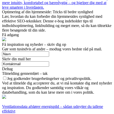
mere intuitiv, komfortabel og bæredygtig – og hjælper dig med at
leve smartere i hverdagen.
Optimering af din hjemmeside: Tricks til bedre synlighed
Lær, hvordan du kan forbedre din hjemmesides synlighed med
effektive SEO-teknikker. Denne e-bog indeholder tips til
indholdsoptimering, linkbuilding og meget mere, så du kan tiltrække
flere besøgende til din side.
Få adgang
Få inspiration og nyheder – skriv dig op
Gør som tusindvis af andre – modtag vores bedste råd på mail.
Skriv din mail her
Deltag
Tilmelding gennemført – tak
Jeg godkender brugerbetingelser og privatlivspolitik.
Ved at tilmelde dig accepterer du, at vi må kontakte dig med nyheder
og inspiration. Du godkender samtidig vores vilkår og
databehandling, som du kan læse mere om i vores politik.
Ventilationsdata afslører energispild – sådan udnytter du tallene
effektivt