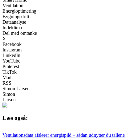
Ventilation
Energioptimering
Bygningsdrift
Dataanalyse
Indeklima
Del med omtanke
X
Facebook
Instagram
LinkedIn
YouTube
Pinterest
TikTok
Mail
RSS
Simon Larsen
Simon
Larsen
Læs også:
Ventilationsdata afslører energispild – sådan udnytter du tallene