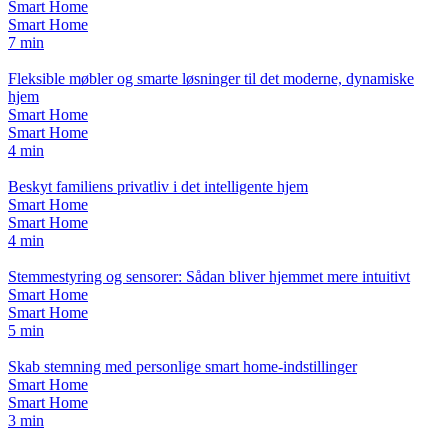
Smart Home
Smart Home
7 min
Fleksible møbler og smarte løsninger til det moderne, dynamiske
hjem
Smart Home
Smart Home
4 min
Beskyt familiens privatliv i det intelligente hjem
Smart Home
Smart Home
4 min
Stemmestyring og sensorer: Sådan bliver hjemmet mere intuitivt
Smart Home
Smart Home
5 min
Skab stemning med personlige smart home-indstillinger
Smart Home
Smart Home
3 min