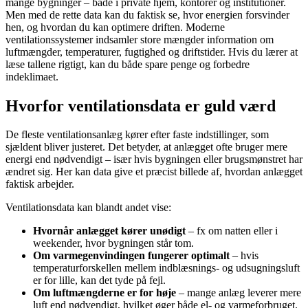
mange bygninger – både i private hjem, kontorer og institutioner.
Men med de rette data kan du faktisk se, hvor energien forsvinder
hen, og hvordan du kan optimere driften. Moderne
ventilationssystemer indsamler store mængder information om
luftmængder, temperaturer, fugtighed og driftstider. Hvis du lærer at
læse tallene rigtigt, kan du både spare penge og forbedre
indeklimaet.
Hvorfor ventilationsdata er guld værd
De fleste ventilationsanlæg kører efter faste indstillinger, som
sjældent bliver justeret. Det betyder, at anlægget ofte bruger mere
energi end nødvendigt – især hvis bygningen eller brugsmønstret har
ændret sig. Her kan data give et præcist billede af, hvordan anlægget
faktisk arbejder.
Ventilationsdata kan blandt andet vise:
Hvornår anlægget kører unødigt
– fx om natten eller i
weekender, hvor bygningen står tom.
Om varmegenvindingen fungerer optimalt
– hvis
temperaturforskellen mellem indblæsnings- og udsugningsluft
er for lille, kan det tyde på fejl.
Om luftmængderne er for høje
– mange anlæg leverer mere
luft end nødvendigt, hvilket øger både el- og varmeforbruget.