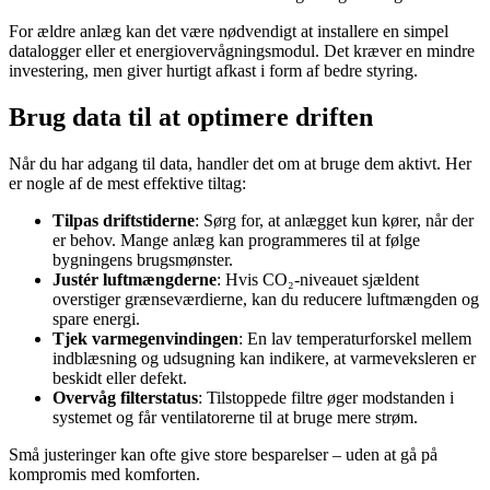
For ældre anlæg kan det være nødvendigt at installere en simpel
datalogger eller et energiovervågningsmodul. Det kræver en mindre
investering, men giver hurtigt afkast i form af bedre styring.
Brug data til at optimere driften
Når du har adgang til data, handler det om at bruge dem aktivt. Her
er nogle af de mest effektive tiltag:
Tilpas driftstiderne
: Sørg for, at anlægget kun kører, når der
er behov. Mange anlæg kan programmeres til at følge
bygningens brugsmønster.
Justér luftmængderne
: Hvis CO₂-niveauet sjældent
overstiger grænseværdierne, kan du reducere luftmængden og
spare energi.
Tjek varmegenvindingen
: En lav temperaturforskel mellem
indblæsning og udsugning kan indikere, at varmeveksleren er
beskidt eller defekt.
Overvåg filterstatus
: Tilstoppede filtre øger modstanden i
systemet og får ventilatorerne til at bruge mere strøm.
Små justeringer kan ofte give store besparelser – uden at gå på
kompromis med komforten.