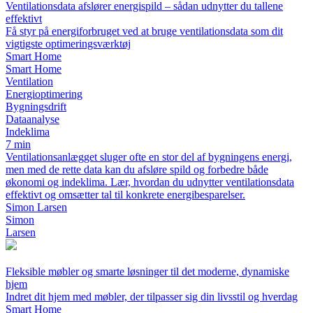
Ventilationsdata afslører energispild – sådan udnytter du tallene
effektivt
Få styr på energiforbruget ved at bruge ventilationsdata som dit
vigtigste optimeringsværktøj
Smart Home
Smart Home
Ventilation
Energioptimering
Bygningsdrift
Dataanalyse
Indeklima
7 min
Ventilationsanlægget sluger ofte en stor del af bygningens energi,
men med de rette data kan du afsløre spild og forbedre både
økonomi og indeklima. Lær, hvordan du udnytter ventilationsdata
effektivt og omsætter tal til konkrete energibesparelser.
Simon Larsen
Simon
Larsen
Fleksible møbler og smarte løsninger til det moderne, dynamiske
hjem
Indret dit hjem med møbler, der tilpasser sig din livsstil og hverdag
Smart Home