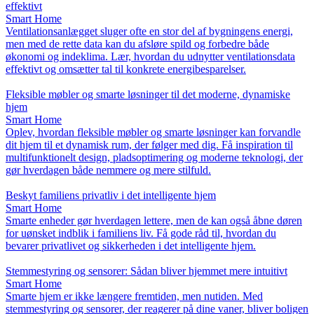
effektivt
Smart Home
Ventilationsanlægget sluger ofte en stor del af bygningens energi,
men med de rette data kan du afsløre spild og forbedre både
økonomi og indeklima. Lær, hvordan du udnytter ventilationsdata
effektivt og omsætter tal til konkrete energibesparelser.
Fleksible møbler og smarte løsninger til det moderne, dynamiske
hjem
Smart Home
Oplev, hvordan fleksible møbler og smarte løsninger kan forvandle
dit hjem til et dynamisk rum, der følger med dig. Få inspiration til
multifunktionelt design, pladsoptimering og moderne teknologi, der
gør hverdagen både nemmere og mere stilfuld.
Beskyt familiens privatliv i det intelligente hjem
Smart Home
Smarte enheder gør hverdagen lettere, men de kan også åbne døren
for uønsket indblik i familiens liv. Få gode råd til, hvordan du
bevarer privatlivet og sikkerheden i det intelligente hjem.
Stemmestyring og sensorer: Sådan bliver hjemmet mere intuitivt
Smart Home
Smarte hjem er ikke længere fremtiden, men nutiden. Med
stemmestyring og sensorer, der reagerer på dine vaner, bliver boligen