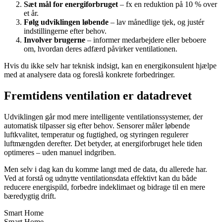
Sæt mål for energiforbruget
– fx en reduktion på 10 % over
et år.
Følg udviklingen løbende
– lav månedlige tjek, og justér
indstillingerne efter behov.
Involver brugerne
– informer medarbejdere eller beboere
om, hvordan deres adfærd påvirker ventilationen.
Hvis du ikke selv har teknisk indsigt, kan en energikonsulent hjælpe
med at analysere data og foreslå konkrete forbedringer.
Fremtidens ventilation er datadrevet
Udviklingen går mod mere intelligente ventilationssystemer, der
automatisk tilpasser sig efter behov. Sensorer måler løbende
luftkvalitet, temperatur og fugtighed, og styringen regulerer
luftmængden derefter. Det betyder, at energiforbruget hele tiden
optimeres – uden manuel indgriben.
Men selv i dag kan du komme langt med de data, du allerede har.
Ved at forstå og udnytte ventilationsdata effektivt kan du både
reducere energispild, forbedre indeklimaet og bidrage til en mere
bæredygtig drift.
Smart Home
Smart Home