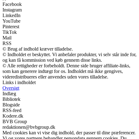
Facebook
Instagram
LinkedIn
YouTube
Pinterest
TikTok
Mail
RSS
© Brug af indhold kræver tilladelse.
© Indholdet er beskyttet. Vi anbefaler produkter, vi selv står inde for,
og kan få kommission ved køb gennem disse links.
© Alle rettigheder er forbeholdt. Denne side bruger affiliate-links,
som kan generere indtægt for os. Indholdet må ikke gengives,
videredistribueres eller anvendes uden vores tilladelse.
Links i indholdet
Oversigt
Indlæg
Bibliotek
Blogside
RSS-feed
Kodere.dk
BVB Group
redaktionen@bvbgroup.dk
Med cookies kan vi vise dig indhold, der passer til dine præferencer.
Vi og vores partnere behandler persondata gennem cookies. Du