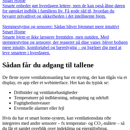
Smart Home
Smarte enheder gør hverdagen lettere, men de kan også åbne døren
for uønsket indblik i familiens liv. Få gode råd til, hvordan du
bevarer privatlivet og sikkerheden i det intelligente hjem.
Stemmestyring og sensorer: Sådan bliver hjemmet mere intuitivt
Smart Home
Smarte hjem er ikke længere fremtiden, men nutiden. Med
stemmestyring og sensorer, der reagerer på dine vaner, bliver boligen
mere intuitiv, komfortabel og bæredygtig – og hjælper dig med at
leve smartere i hverdagen.
Sådan får du adgang til tallene
De fleste nyere ventilationsanlæg har en styring, der kan tilgås via et
display, en app eller et webinterface. Her kan du typisk se:
Driftstider og ventilatorhastigheder
Temperaturer på indblæsning, udsugning og udeluft
Fugtighedsniveauer
Eventuelle alarmer eller fejl
Hvis du har et smart home-system, kan ventilationsdata ofte
integreres med andre sensorer – fx temperatur- og CO₂-målere – så
du får et samlet overblik over indeklima og energiforbrug.