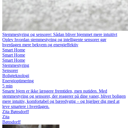
Stemmestyring og sensorer: Sådan bliver hjemmet mere intuitivt
Oplev hvordan stemmestyring og intelligente sensorer gør
hverdagen mere bekvem og energieffektiv
Smart Home
Smart Home
Smart Home
Stemmestyring
Sensorer
Boligteknologi
Energioptimering
5 min
Smarte hjem er ikke længere fremtiden, men nutiden. Med
stemmestyring og sensorer, der reagerer på dine vaner, bliver boligen
mere intuitiv, komfortabel og bæredygtig – og hjælper dig med at
leve smartere i hverdagen.
Zita Bønsdorff
Zita
Bønsdorff