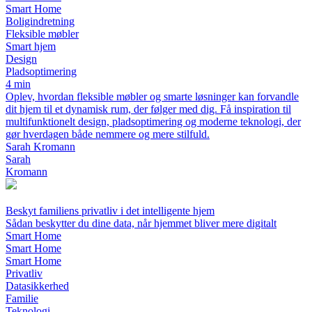
Smart Home
Boligindretning
Fleksible møbler
Smart hjem
Design
Pladsoptimering
4 min
Oplev, hvordan fleksible møbler og smarte løsninger kan forvandle
dit hjem til et dynamisk rum, der følger med dig. Få inspiration til
multifunktionelt design, pladsoptimering og moderne teknologi, der
gør hverdagen både nemmere og mere stilfuld.
Sarah Kromann
Sarah
Kromann
Beskyt familiens privatliv i det intelligente hjem
Sådan beskytter du dine data, når hjemmet bliver mere digitalt
Smart Home
Smart Home
Smart Home
Privatliv
Datasikkerhed
Familie
Teknologi