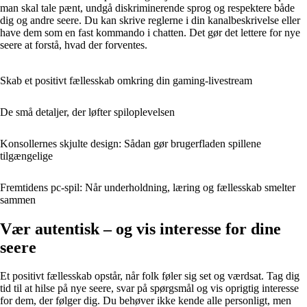
man skal tale pænt, undgå diskriminerende sprog og respektere både
dig og andre seere. Du kan skrive reglerne i din kanalbeskrivelse eller
have dem som en fast kommando i chatten. Det gør det lettere for nye
seere at forstå, hvad der forventes.
Skab et positivt fællesskab omkring din gaming‑livestream
De små detaljer, der løfter spiloplevelsen
Konsollernes skjulte design: Sådan gør brugerfladen spillene
tilgængelige
Fremtidens pc-spil: Når underholdning, læring og fællesskab smelter
sammen
Vær autentisk – og vis interesse for dine
seere
Et positivt fællesskab opstår, når folk føler sig set og værdsat. Tag dig
tid til at hilse på nye seere, svar på spørgsmål og vis oprigtig interesse
for dem, der følger dig. Du behøver ikke kende alle personligt, men