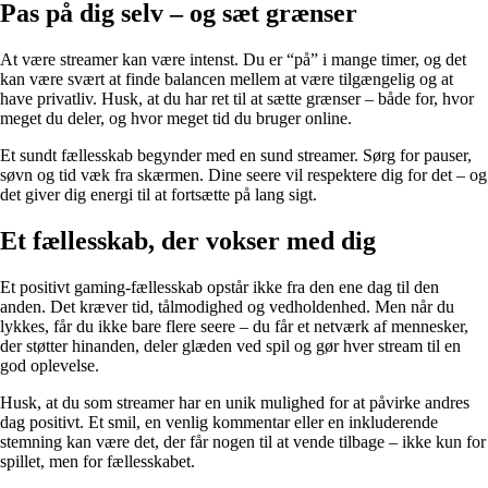
Pas på dig selv – og sæt grænser
At være streamer kan være intenst. Du er “på” i mange timer, og det
kan være svært at finde balancen mellem at være tilgængelig og at
have privatliv. Husk, at du har ret til at sætte grænser – både for, hvor
meget du deler, og hvor meget tid du bruger online.
Et sundt fællesskab begynder med en sund streamer. Sørg for pauser,
søvn og tid væk fra skærmen. Dine seere vil respektere dig for det – og
det giver dig energi til at fortsætte på lang sigt.
Et fællesskab, der vokser med dig
Et positivt gaming‑fællesskab opstår ikke fra den ene dag til den
anden. Det kræver tid, tålmodighed og vedholdenhed. Men når du
lykkes, får du ikke bare flere seere – du får et netværk af mennesker,
der støtter hinanden, deler glæden ved spil og gør hver stream til en
god oplevelse.
Husk, at du som streamer har en unik mulighed for at påvirke andres
dag positivt. Et smil, en venlig kommentar eller en inkluderende
stemning kan være det, der får nogen til at vende tilbage – ikke kun for
spillet, men for fællesskabet.