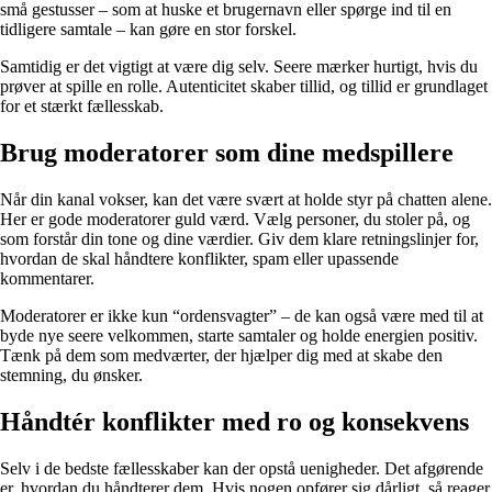
små gestusser – som at huske et brugernavn eller spørge ind til en
tidligere samtale – kan gøre en stor forskel.
Samtidig er det vigtigt at være dig selv. Seere mærker hurtigt, hvis du
prøver at spille en rolle. Autenticitet skaber tillid, og tillid er grundlaget
for et stærkt fællesskab.
Brug moderatorer som dine medspillere
Når din kanal vokser, kan det være svært at holde styr på chatten alene.
Her er gode moderatorer guld værd. Vælg personer, du stoler på, og
som forstår din tone og dine værdier. Giv dem klare retningslinjer for,
hvordan de skal håndtere konflikter, spam eller upassende
kommentarer.
Moderatorer er ikke kun “ordensvagter” – de kan også være med til at
byde nye seere velkommen, starte samtaler og holde energien positiv.
Tænk på dem som medværter, der hjælper dig med at skabe den
stemning, du ønsker.
Håndtér konflikter med ro og konsekvens
Selv i de bedste fællesskaber kan der opstå uenigheder. Det afgørende
er, hvordan du håndterer dem. Hvis nogen opfører sig dårligt, så reager