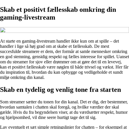
Skab et positivt fællesskab omkring din
gaming‑livestream
At starte en gaming‑livestream handler ikke kun om at spille – det
handler i lige så høj grad om at skabe et fællesskab. De mest
succesfulde streamere er dem, der formår at samle mennesker omkring
en god stemning, gensidig respekt og fælles interesse for spillet. Uanset
om du streamer for sjov eller drømmer om at gøre det til en levevej,
kan et positivt fællesskab være nøglen til både trivsel og vækst. Her får
du inspiration til, hvordan du kan opbygge og vedligeholde et sundt
miljø omkring din kanal.
Skab en tydelig og venlig tone fra starten
Som streamer sætter du tonen for din kanal. Det er dig, der bestemmer,
hvordan samtalen i chatten skal foregå, og hvilke værdier der skal
gælde. Hvis du fra begyndelsen viser, at du værdsætter respekt, humor
og hjælpsomhed, vil dine seere hurtigt tage det til sig.
Lav eventuelt et sæt simple retningslinjer for chatten – for eksempel at