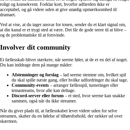
roligt og konsekvent. Forklar kort, hvorfor adfærden ikke er
acceptabel, og gå videre uden at give unødig opmærksomhed til
dramaet.
Ved at vise, at du tager ansvar for tonen, sender du et klart signal om,
at din kanal er et trygt sted at være. Det får de gode seere til at blive –
og de problematiske til at forsvinde.
Involver dit community
Et fællesskab bliver stærkere, når seerne føler, at de er en del af noget.
Du kan inddrage dem på mange måder:
Afstemninger og forslag
– lad seerne stemme om, hvilket spil
du skal spille næste gang, eller hvilke udfordringer du skal tage.
Community‑events
– arranger fællesspil, turneringer eller
temastreams, hvor alle kan deltage.
Discord‑server eller forum
– et sted, hvor seerne kan snakke
sammen, også når du ikke streamer.
Når du giver plads til, at fællesskabet lever videre uden for selve
streamen, skaber du en følelse af tilhørsforhold, der rækker ud over
skærmen.