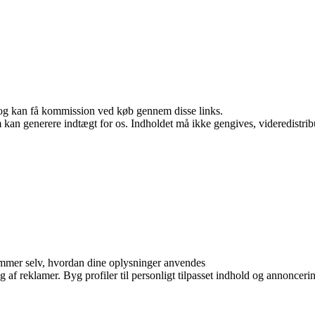
r, og kan få kommission ved køb gennem disse links.
m kan generere indtægt for os. Indholdet må ikke gengives, videredistrib
mmer selv, hvordan dine oplysninger anvendes
g af reklamer. Byg profiler til personligt tilpasset indhold og annonceri