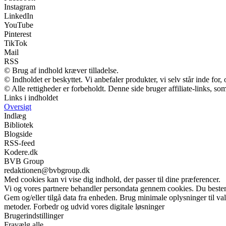
Instagram
LinkedIn
YouTube
Pinterest
TikTok
Mail
RSS
© Brug af indhold kræver tilladelse.
© Indholdet er beskyttet. Vi anbefaler produkter, vi selv står inde fo
© Alle rettigheder er forbeholdt. Denne side bruger affiliate-links, so
Links i indholdet
Oversigt
Indlæg
Bibliotek
Blogside
RSS-feed
Kodere.dk
BVB Group
redaktionen@bvbgroup.dk
Med cookies kan vi vise dig indhold, der passer til dine præferencer.
Vi og vores partnere behandler persondata gennem cookies. Du beste
Gem og/eller tilgå data fra enheden. Brug minimale oplysninger til val
metoder. Forbedr og udvid vores digitale løsninger
Brugerindstillinger
Fravælg alle