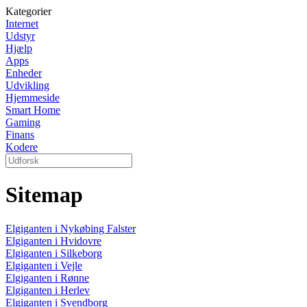
Kategorier
Internet
Udstyr
Hjælp
Apps
Enheder
Udvikling
Hjemmeside
Smart Home
Gaming
Finans
Kodere
Sitemap
Elgiganten i Nykøbing Falster
Elgiganten i Hvidovre
Elgiganten i Silkeborg
Elgiganten i Vejle
Elgiganten i Rønne
Elgiganten i Herlev
Elgiganten i Svendborg