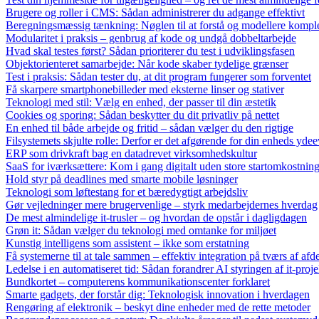
Brugere og roller i CMS: Sådan administrerer du adgange effektivt
Beregningsmæssig tænkning: Nøglen til at forstå og modellere kompl
Modularitet i praksis – genbrug af kode og undgå dobbeltarbejde
Hvad skal testes først? Sådan prioriterer du test i udviklingsfasen
Objektorienteret samarbejde: Når kode skaber tydelige grænser
Test i praksis: Sådan tester du, at dit program fungerer som forventet
Få skarpere smartphonebilleder med eksterne linser og stativer
Teknologi med stil: Vælg en enhed, der passer til din æstetik
Cookies og sporing: Sådan beskytter du dit privatliv på nettet
En enhed til både arbejde og fritid – sådan vælger du den rigtige
Filsystemets skjulte rolle: Derfor er det afgørende for din enheds yde
ERP som drivkraft bag en datadrevet virksomhedskultur
SaaS for iværksættere: Kom i gang digitalt uden store startomkostnin
Hold styr på deadlines med smarte mobile løsninger
Teknologi som løftestang for et bæredygtigt arbejdsliv
Gør vejledninger mere brugervenlige – styrk medarbejdernes hverdag
De mest almindelige it-trusler – og hvordan de opstår i dagligdagen
Grøn it: Sådan vælger du teknologi med omtanke for miljøet
Kunstig intelligens som assistent – ikke som erstatning
Få systemerne til at tale sammen – effektiv integration på tværs af afd
Ledelse i en automatiseret tid: Sådan forandrer AI styringen af it-proje
Bundkortet – computerens kommunikationscenter forklaret
Smarte gadgets, der forstår dig: Teknologisk innovation i hverdagen
Rengøring af elektronik – beskyt dine enheder med de rette metoder