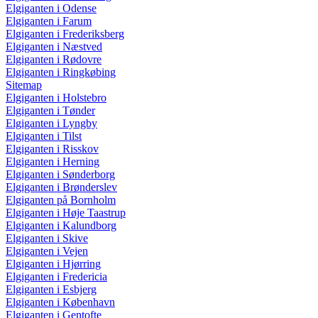
Elgiganten i Odense
Elgiganten i Farum
Elgiganten i Frederiksberg
Elgiganten i Næstved
Elgiganten i Rødovre
Elgiganten i Ringkøbing
Sitemap
Elgiganten i Holstebro
Elgiganten i Tønder
Elgiganten i Lyngby
Elgiganten i Tilst
Elgiganten i Risskov
Elgiganten i Herning
Elgiganten i Sønderborg
Elgiganten i Brønderslev
Elgiganten på Bornholm
Elgiganten i Høje Taastrup
Elgiganten i Kalundborg
Elgiganten i Skive
Elgiganten i Vejen
Elgiganten i Hjørring
Elgiganten i Fredericia
Elgiganten i Esbjerg
Elgiganten i København
Elgiganten i Gentofte