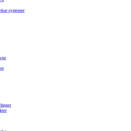
ekse systemer
evne
ger
elinger
kter