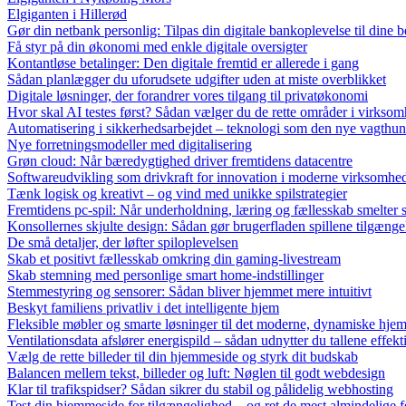
Elgiganten i Hillerød
Gør din netbank personlig: Tilpas din digitale bankoplevelse til dine 
Få styr på din økonomi med enkle digitale oversigter
Kontantløse betalinger: Den digitale fremtid er allerede i gang
Sådan planlægger du uforudsete udgifter uden at miste overblikket
Digitale løsninger, der forandrer vores tilgang til privatøkonomi
Hvor skal AI testes først? Sådan vælger du de rette områder i virkso
Automatisering i sikkerhedsarbejdet – teknologi som den nye vagthu
Nye forretningsmodeller med digitalisering
Grøn cloud: Når bæredygtighed driver fremtidens datacentre
Softwareudvikling som drivkraft for innovation i moderne virksomhe
Tænk logisk og kreativt – og vind med unikke spilstrategier
Fremtidens pc-spil: Når underholdning, læring og fællesskab smelte
Konsollernes skjulte design: Sådan gør brugerfladen spillene tilgænge
De små detaljer, der løfter spiloplevelsen
Skab et positivt fællesskab omkring din gaming‑livestream
Skab stemning med personlige smart home-indstillinger
Stemmestyring og sensorer: Sådan bliver hjemmet mere intuitivt
Beskyt familiens privatliv i det intelligente hjem
Fleksible møbler og smarte løsninger til det moderne, dynamiske hje
Ventilationsdata afslører energispild – sådan udnytter du tallene effekt
Vælg de rette billeder til din hjemmeside og styrk dit budskab
Balancen mellem tekst, billeder og luft: Nøglen til godt webdesign
Klar til trafikspidser? Sådan sikrer du stabil og pålidelig webhosting
Test din hjemmeside for tilgængelighed – og ret de mest almindelige f