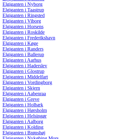
Elgiganten i Nyborg
Elgiganten i Taastrup
Elgiganten i Ringsted
Elgiganten i Viborg
Elgiganten i Horsens
Elgiganten i Roskilde
Elgiganten i Frederikshavn
Elgiganten i Køge
Elgiganten i Randers
Elgiganten i Ballerup
Elgiganten i Aarhus
Elgiganten i Haderslev
Elgiganten i Glostrup
Elgiganten i Middelfart
Elgiganten i Vordingborg
Elgiganten i Skjern
Elgiganten i Aabenraa
Elgiganten i Greve
Elgiganten i Holbæk
Elgiganten i Hørsholm
Elgiganten i Helsingør
Elgiganten i Aalborg
Elgiganten i Kolding
Elgiganten i Brønshøj
Elgiganten i Nykøbing Mors