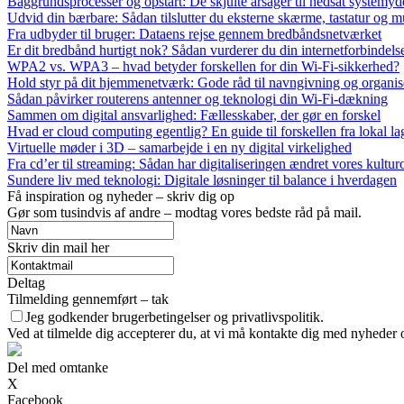
Baggrundsprocesser og opstart: De skjulte årsager til nedsat systemyd
Udvid din bærbare: Sådan tilslutter du eksterne skærme, tastatur og m
Fra udbyder til bruger: Dataens rejse gennem bredbåndsnetværket
Er dit bredbånd hurtigt nok? Sådan vurderer du din internetforbindels
WPA2 vs. WPA3 – hvad betyder forskellen for din Wi‑Fi‑sikkerhed?
Hold styr på dit hjemmenetværk: Gode råd til navngivning og organis
Sådan påvirker routerens antenner og teknologi din Wi‑Fi‑dækning
Sammen om digital ansvarlighed: Fællesskaber, der gør en forskel
Hvad er cloud computing egentlig? En guide til forskellen fra lokal lag
Virtuelle møder i 3D – samarbejde i en ny digital virkelighed
Fra cd’er til streaming: Sådan har digitaliseringen ændret vores kultur
Sundere liv med teknologi: Digitale løsninger til balance i hverdagen
Få inspiration og nyheder – skriv dig op
Gør som tusindvis af andre – modtag vores bedste råd på mail.
Skriv din mail her
Deltag
Tilmelding gennemført – tak
Jeg godkender brugerbetingelser og privatlivspolitik.
Ved at tilmelde dig accepterer du, at vi må kontakte dig med nyheder
Del med omtanke
X
Facebook