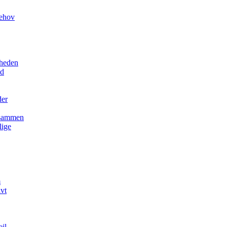
behov
mheden
nd
der
r sammen
lige
m
ivt
ejl