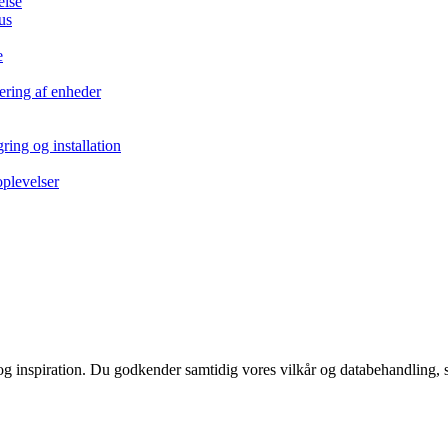
else
us
e
ering af enheder
ring og installation
oplevelser
 og inspiration. Du godkender samtidig vores vilkår og databehandling, 