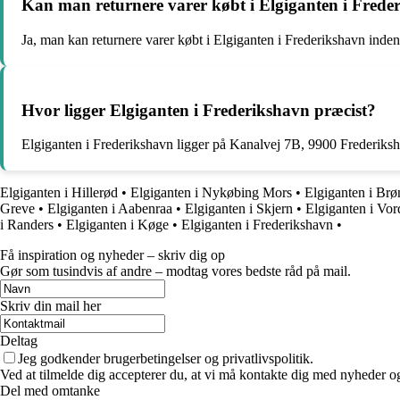
Kan man returnere varer købt i Elgiganten i Frede
Ja, man kan returnere varer købt i Elgiganten i Frederikshavn inden 
Hvor ligger Elgiganten i Frederikshavn præcist?
Elgiganten i Frederikshavn ligger på Kanalvej 7B, 9900 Frederiksh
Elgiganten i Hillerød
•
Elgiganten i Nykøbing Mors
•
Elgiganten i Brø
Greve
•
Elgiganten i Aabenraa
•
Elgiganten i Skjern
•
Elgiganten i Vo
i Randers
•
Elgiganten i Køge
•
Elgiganten i Frederikshavn
•
Få inspiration og nyheder – skriv dig op
Gør som tusindvis af andre – modtag vores bedste råd på mail.
Skriv din mail her
Deltag
Jeg godkender brugerbetingelser og privatlivspolitik.
Ved at tilmelde dig accepterer du, at vi må kontakte dig med nyheder o
Del med omtanke