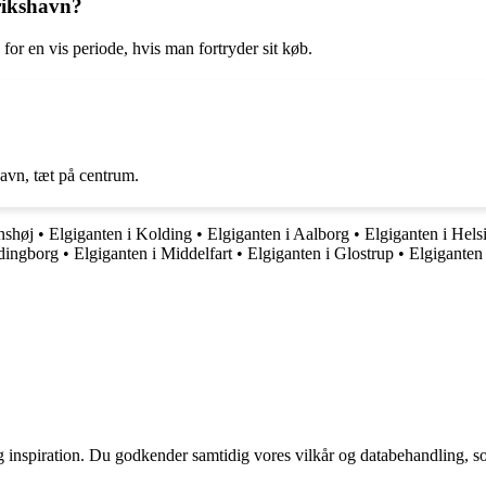
rikshavn?
for en vis periode, hvis man fortryder sit køb.
avn, tæt på centrum.
nshøj
•
Elgiganten i Kolding
•
Elgiganten i Aalborg
•
Elgiganten i Hels
rdingborg
•
Elgiganten i Middelfart
•
Elgiganten i Glostrup
•
Elgiganten
g inspiration. Du godkender samtidig vores vilkår og databehandling, s