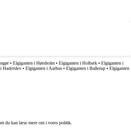
ingør
•
Elgiganten i Hørsholm
•
Elgiganten i Holbæk
•
Elgiganten i
 i Haderslev
•
Elgiganten i Aarhus
•
Elgiganten i Ballerup
•
Elgiganten
om du kan læse mere om i vores politik.