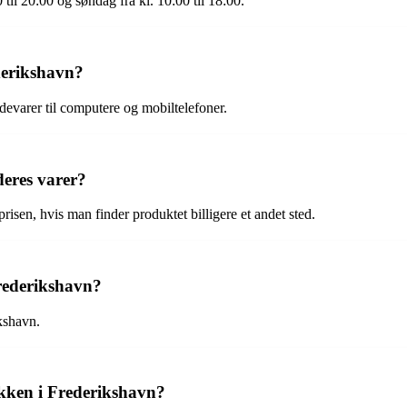
til 20:00 og søndag fra kl. 10:00 til 18:00.
derikshavn?
devarer til computere og mobiltelefoner.
deres varer?
risen, hvis man finder produktet billigere et andet sted.
rederikshavn?
ikshavn.
ikken i Frederikshavn?