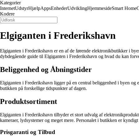
Kategorier
Internet
Udstyr
Hjælp
Apps
Enheder
Udvikling
Hjemmeside
Smart Home
Kodere
Elgiganten i Frederikshavn
Elgiganten i Frederikshavn er en af de førende elektronikbutikker i bye
dybdegående guide til Elgiganten i Frederikshavn og hvad du kan forve
Beliggenhed og Åbningstider
Elgiganten i Frederikshavn ligger på en central beliggenhed i byen og er
butikken på forskellige tidspunkter af dagen.
Produktsortiment
Elgiganten i Frederikshavn tilbyder et stort udvalg af elektronikprod
kameraer, lydsystemer og meget mere. Personalet i butikken er kyndigt og
Prisgaranti og Tilbud